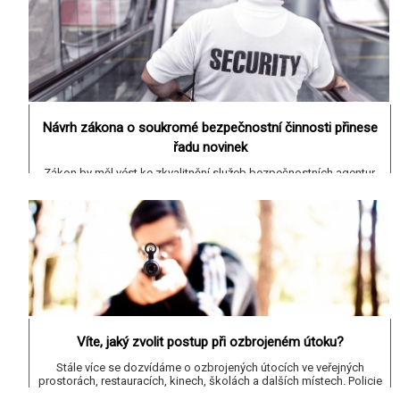
Přečíst celý článek >
Návrh zákona o soukromé bezpečnostní činnosti přinese
řadu novinek
Zákon by měl vést ke zkvalitnění služeb bezpečnostních agentur,
které budou muset nově žádat o udělení licence.
Přečíst celý článek >
Víte, jaký zvolit postup při ozbrojeném útoku?
Stále více se dozvídáme o ozbrojených útocích ve veřejných
prostorách, restauracích, kinech, školách a dalších místech. Policie
ČR vydala doporučení, jak se chovat v případě útoku.