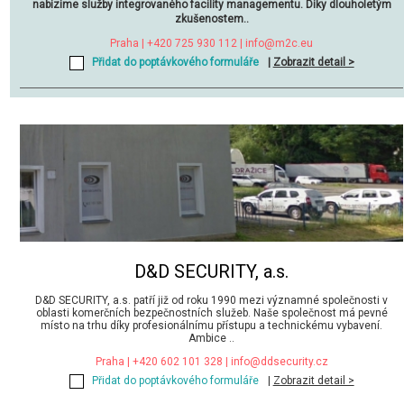
nabízíme služby integrovaného facility managementu. Díky dlouholetým
zkušenostem..
Praha | +420 725 930 112 |
info@m2c.eu
Přidat do poptávkového formuláře
|
Zobrazit detail >
D&D SECURITY, a.s.
D&D SECURITY, a.s. patří již od roku 1990 mezi významné společnosti v
oblasti komerčních bezpečnostních služeb. Naše společnost má pevné
místo na trhu díky profesionálnímu přístupu a technickému vybavení.
Ambice ..
Praha | +420 602 101 328 |
info@ddsecurity.cz
Přidat do poptávkového formuláře
|
Zobrazit detail >