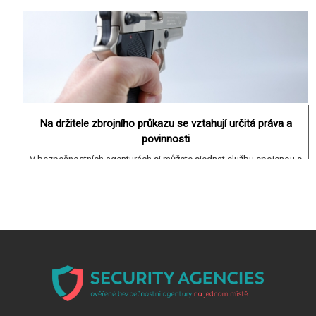
Přečíst celý článek >
Na držitele zbrojního průkazu se vztahují určitá práva a
povinnosti
V bezpečnostních agenturách si můžete sjednat službu spojenou s
ozbrojenou stráží. Jaká pravidla se vztahují na ty, kteří u sebe nosí
zbraň?
Přečíst celý článek >