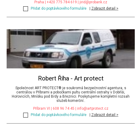
Praha | +420 775 784 619 |
jirid@probank.cz
Přidat do poptávkového formuláře
|
Zobrazit detail >
Robert Říha - Art protect
Společnost ART PROTECT® je soukromá bezpečnostní agentura, s
centrálou v Příbrami a pobočkami pultu centrální ostrahy v Dobříši,
Hořovicích, Mníšku pod Brdy a Březnici. Poskytujeme kompletní rozsah
služeb komerční..
Příbram VI | 608 96 74 45 |
info@artprotect.cz
Přidat do poptávkového formuláře
|
Zobrazit detail >