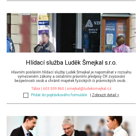
Hlídací služba Luděk Šmejkal s.r.o.
Hlavním posláním hlídací služby Luděk Šmejkal je napomáhat v rozsahu
vymezeném zákony a ostatními právními předpisy ČR zvyšování
bezpečnosti osob a chránit majetek fyzických či právnických osob...
Tábor | 603 509 860 |
smejkal@ludeksmejkal.cz
Přidat do poptávkového formuláře
|
Zobrazit detail >