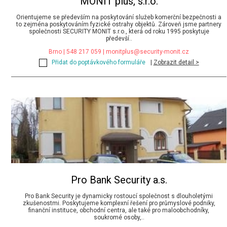
MONIT plus, s.r.o.
Orientujeme se především na poskytování služeb komerční bezpečnosti a
to zejména poskytováním fyzické ostrahy objektů. Zároveň jsme partnery
společnosti SECURITY MONIT s.r.o., která od roku 1995 poskytuje
předevší..
Brno | 548 217 059 |
monitplus@security-monit.cz
Přidat do poptávkového formuláře
|
Zobrazit detail >
Pro Bank Security a.s.
Pro Bank Security je dynamicky rostoucí společnost s dlouholetými
zkušenostmi. Poskytujeme komplexní řešení pro průmyslové podniky,
finanční instituce, obchodní centra, ale také pro maloobchodníky,
soukromé osoby,..