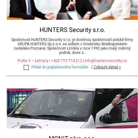
HUNTERS Security s.r.o.
Společnost HUNTERS Security s.r.o. je dceřinou společností polské firmy
GRUPA HUNTERS Sp.z.o.o. se sídlem v Grodzisku Wielkopolském
nedaleko Poznaně. Společnost vznikla v roce 1990 jako malý rodinný
podnik, dnes z..
Praha 9 – Letňany | +420 773 774 212 |
info@hunterssecurity.cz
Přidat do poptávkového formuláře
|
Zobrazit detail >