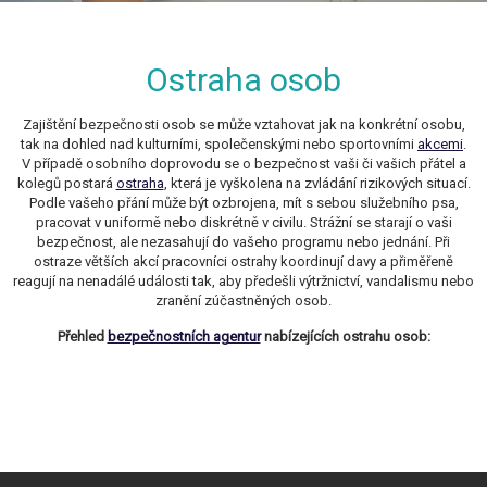
Ostraha osob
Zajištění bezpečnosti osob se může vztahovat jak na konkrétní osobu,
tak na dohled nad kulturními, společenskými nebo sportovními
akcemi
.
V případě osobního doprovodu se o bezpečnost vaši či vašich přátel a
kolegů postará
ostraha
, která je vyškolena na zvládání rizikových situací.
Podle vašeho přání může být ozbrojena, mít s sebou služebního psa,
pracovat v uniformě nebo diskrétně v civilu. Strážní se starají o vaši
bezpečnost, ale nezasahují do vašeho programu nebo jednání. Při
ostraze větších akcí pracovníci ostrahy koordinují davy a přiměřeně
reagují na nenadálé události tak, aby předešli výtržnictví, vandalismu nebo
zranění zúčastněných osob.
Přehled
bezpečnostních agentur
nabízející
ch
ostrahu osob: