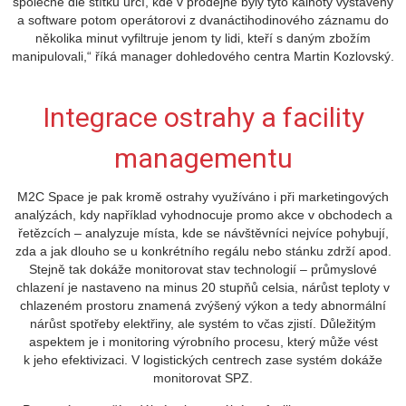
společně dle štítku určí, kde v prodejně byly tyto kalhoty vystaveny
a software potom operátorovi z dvanáctihodinového záznamu do
několika minut vyfiltruje jenom ty lidi, kteří s daným zbožím
manipulovali,“ říká manager dohledového centra Martin Kozlovský.
Integrace ostrahy a facility
managementu
M2C Space je pak kromě ostrahy využíváno i při marketingových
analýzách, kdy například vyhodnocuje promo akce v obchodech a
řetězcích – analyzuje místa, kde se návštěvníci nejvíce pohybují,
zda a jak dlouho se u konkrétního regálu nebo stánku zdrží apod.
Stejně tak dokáže monitorovat stav technologií – průmyslové
chlazení je nastaveno na minus 20 stupňů celsia, nárůst teploty v
chlazeném prostoru znamená zvýšený výkon a tedy abnormální
nárůst spotřeby elektřiny, ale systém to včas zjistí. Důležitým
aspektem je i monitoring výrobního procesu, který může vést
k jeho efektivizaci. V logistických centrech zase systém dokáže
monitorovat SPZ.