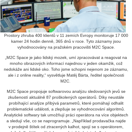
Prostory zhruba 400 klientů v 11 zemích Evropy monitoruje 17 000
kamer 24 hodin denně, 365 dnů v roce. Tyto záznamy jsou
vyhodnocovány na pražském pracovišti M2C Space.
„M2C Space je jako lidský mozek, umí zpracovávat a reagovat na
mnoho obrazových informací najednou v jeden okamžik, což
nedokáže ani lidské oko. Toho jsme schopni nejenom ze záznamu,
ale i z online reality,“ vysvětluje Matěj Bárta, ředitel společnosti
M2C.
M2C Space propojuje softwarovou analýzu sledovaných jevů se
zkušeností aktuálně 87 proškolených operátorů. Díky neustále
probíhající analýze přibývá parametrů, které pomáhají odhalit
problematické události, a zlepšuje se vyhodnocování algoritmů.
Analytické softwary tak umožňují práci operátora na více objektech
a sledují vše, co se naprogramuje. „Například prodavačka najde
v prodejně štítek od ztracených kalhot, spojí se s operátorem,