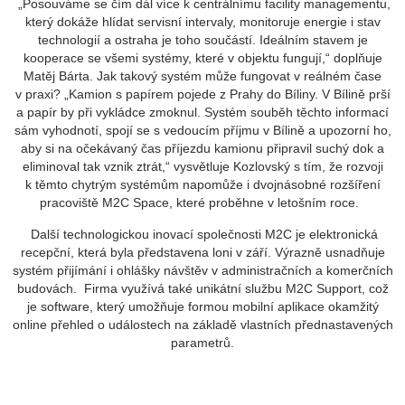
„Posouváme se čím dál více k centrálnímu facility managementu,
který dokáže hlídat servisní intervaly, monitoruje energie i stav
technologií a ostraha je toho součástí. Ideálním stavem je
kooperace se všemi systémy, které v objektu fungují,“ doplňuje
Matěj Bárta. Jak takový systém může fungovat v reálném čase
v praxi? „Kamion s papírem pojede z Prahy do Bíliny. V Bílině prší
a papír by při vykládce zmoknul. Systém souběh těchto informací
sám vyhodnotí, spojí se s vedoucím příjmu v Bílině a upozorní ho,
aby si na očekávaný čas příjezdu kamionu připravil suchý dok a
eliminoval tak vznik ztrát,“ vysvětluje Kozlovský s tím, že rozvoji
k těmto chytrým systémům napomůže i dvojnásobné rozšíření
pracoviště M2C Space, které proběhne v letošním roce.
Další technologickou inovací společnosti M2C je elektronická
recepční, která byla představena loni v září. Výrazně usnadňuje
systém přijímání i ohlášky návštěv v administračních a komerčních
budovách. Firma využívá také unikátní službu M2C Support, což
je software, který umožňuje formou mobilní aplikace okamžitý
online přehled o událostech na základě vlastních přednastavených
parametrů.