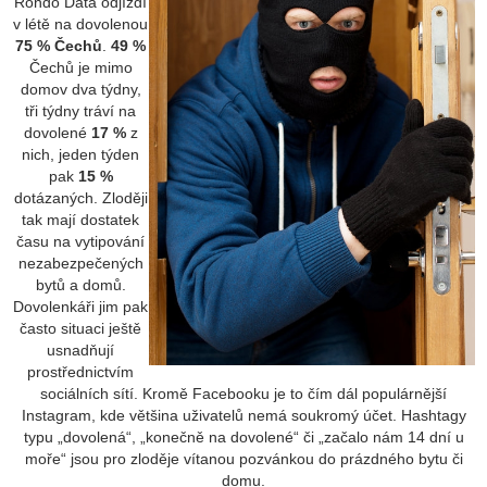
Rondo Data odjíždí
v létě na dovolenou
75 % Čechů
.
49 %
Čechů je mimo
domov dva týdny,
tři týdny tráví na
dovolené
17 %
z
nich, jeden týden
pak
15 %
dotázaných. Zloději
tak mají dostatek
času na vytipování
nezabezpečených
bytů a domů.
Dovolenkáři jim pak
často situaci ještě
usnadňují
prostřednictvím
sociálních sítí. Kromě Facebooku je to čím dál populárnější
Instagram, kde většina uživatelů nemá soukromý účet. Hashtagy
typu „dovolená“, „konečně na dovolené“ či „začalo nám 14 dní u
moře“ jsou pro zloděje vítanou pozvánkou do prázdného bytu či
domu.