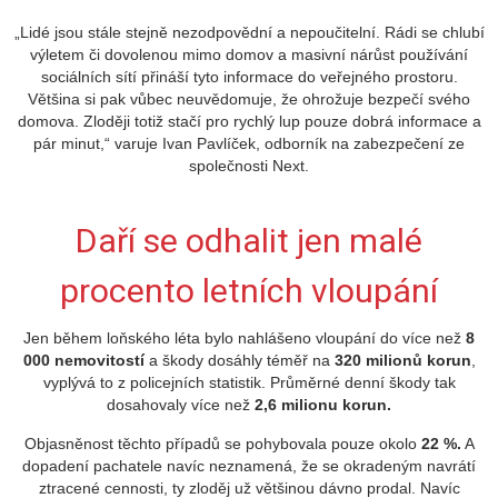
„Lidé jsou stále stejně nezodpovědní a nepoučitelní. Rádi se chlubí
výletem či dovolenou mimo domov a masivní nárůst používání
sociálních sítí přináší tyto informace do veřejného prostoru.
Většina si pak vůbec neuvědomuje, že ohrožuje bezpečí svého
domova. Zloději totiž stačí pro rychlý lup pouze dobrá informace a
pár minut,“ varuje Ivan Pavlíček, odborník na zabezpečení ze
společnosti Next.
Daří se odhalit jen malé
procento letních vloupání
Jen během loňského léta bylo nahlášeno vloupání do více než
8
000 nemovitostí
a škody dosáhly téměř na
320 milionů korun
,
vyplývá to z policejních statistik. Průměrné denní škody tak
dosahovaly více než
2,6 milionu korun.
Objasněnost těchto případů se pohybovala pouze okolo
22 %.
A
dopadení pachatele navíc neznamená, že se okradeným navrátí
ztracené cennosti, ty zloděj už většinou dávno prodal. Navíc