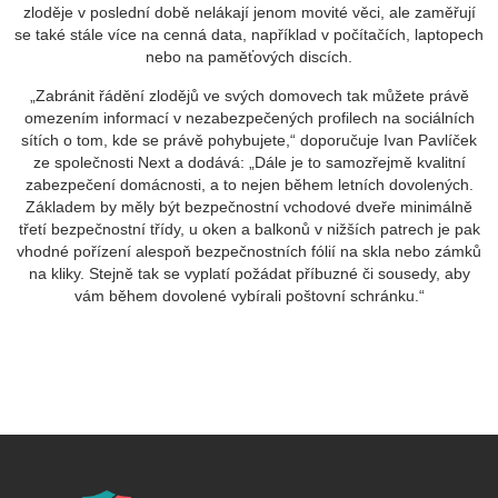
zloděje v poslední době nelákají jenom movité věci, ale zaměřují
se také stále více na cenná data, například v počítačích, laptopech
nebo na paměťových discích.
„Zabránit řádění zlodějů ve svých domovech tak můžete právě
omezením informací v nezabezpečených profilech na sociálních
sítích o tom, kde se právě pohybujete,“ doporučuje Ivan Pavlíček
ze společnosti Next a dodává: „Dále je to samozřejmě kvalitní
zabezpečení domácnosti, a to nejen během letních dovolených.
Základem by měly být bezpečnostní vchodové dveře minimálně
třetí bezpečnostní třídy, u oken a balkonů v nižších patrech je pak
vhodné pořízení alespoň bezpečnostních fólií na skla nebo zámků
na kliky. Stejně tak se vyplatí požádat příbuzné či sousedy, aby
vám během dovolené vybírali poštovní schránku.“