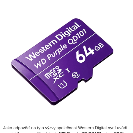
Jako odpověď na tyto výzvy společnost Western Digital nyní uvádí