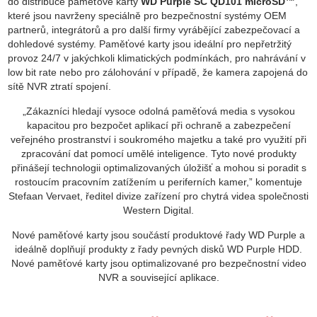
do distribuce paměťové karty
WD Purple SC QD101 microSD™
,
které jsou navrženy speciálně pro bezpečnostní systémy OEM
partnerů, integrátorů a pro další firmy vyrábějící zabezpečovací a
dohledové systémy. Paměťové karty jsou ideální pro nepřetržitý
provoz 24/7 v jakýchkoli klimatických podmínkách, pro nahrávání v
low bit rate nebo pro zálohování v případě, že kamera zapojená do
sítě NVR ztratí spojení.
„Zákazníci hledají vysoce odolná paměťová media s vysokou
kapacitou pro bezpočet aplikací při ochraně a zabezpečení
veřejného prostranství i soukromého majetku a také pro využití při
zpracování dat pomocí umělé inteligence. Tyto nové produkty
přinášejí technologii optimalizovaných úložišť a mohou si poradit s
rostoucím pracovním zatížením u periferních kamer,” komentuje
Stefaan Vervaet, ředitel divize zařízení pro chytrá videa společnosti
Western Digital.
Nové paměťové karty jsou součástí produktové řady WD Purple a
ideálně doplňují produkty z řady pevných disků WD Purple HDD.
Nové paměťové karty jsou optimalizované pro bezpečnostní video
NVR a související aplikace.