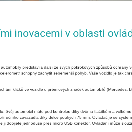
ími inovacemi v oblasti ovlá
automobily představila další ze svých pokrokových způsobů ochrany vo
celerometr schopný zachytit sebemenší pohyb. Vaše vozidlo je tak chr
chání klíčků ve vozidle u prémiových značek automobilů (Mercedes, BM
du. Svůj automobil máte pod kontrolou díky dvěma tlačítkům a velkému
příručního zavazadla díky délce pouhých 75 mm. Ovladač je se systém
 ji dobijete jednoduše přes micro USB konektor. Ovládání může sloužit