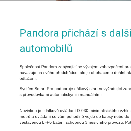
Pandora přichází s dalš
automobilů
Společnost Pandora zabývající se vývojem zabezpečení pro 
navazuje na svého předchůdce, ale je obohacen o duální ak
odtažení.
Systém Smart Pro podporuje dálkový start nevyžadující zane
s převodovkami automatickými i manuálními.
Novinkou je i dálkové ovládání D-030 minimalisického vzhle
metrů a ovládání se vám pohodlně vejde do kapsy nebo do 
vestavěnou Li-Po baterií schopnou 3měsíčního provozu. Poté