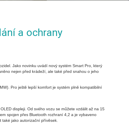
dání a ochrany
zidel. Jako novinku uvádí nový systém Smart Pro, který
áněno nejen před krádeží, ale také před snahou o jeho
W). Pro ještě lepší komfort je systém plně kompatibilní
 OLED displeji. Od svého vozu se můžete vzdálit až na 15
em spojen přes Bluetooth rozhraní 4,2 a je vybaveno
 také jako autorizační přívěsek.