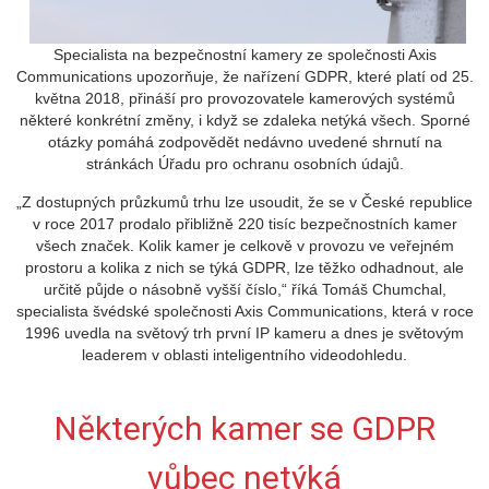
Specialista na bezpečnostní kamery ze společnosti Axis
Communications upozorňuje, že nařízení GDPR, které platí od 25.
května 2018, přináší pro provozovatele kamerových systémů
některé konkrétní změny, i když se zdaleka netýká všech. Sporné
otázky pomáhá zodpovědět nedávno uvedené shrnutí na
stránkách Úřadu pro ochranu osobních údajů.
„Z dostupných průzkumů trhu lze usoudit, že se v České republice
v roce 2017 prodalo přibližně 220 tisíc bezpečnostních kamer
všech značek. Kolik kamer je celkově v provozu ve veřejném
prostoru a kolika z nich se týká GDPR, lze těžko odhadnout, ale
určitě půjde o násobně vyšší číslo,“ říká Tomáš Chumchal,
specialista švédské společnosti Axis Communications, která v roce
1996 uvedla na světový trh první IP kameru a dnes je světovým
leaderem v oblasti inteligentního videodohledu.
Některých kamer se GDPR
vůbec netýká