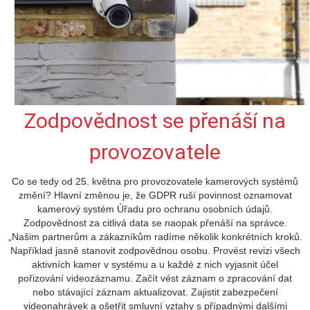
Zodpovědnost se přenáší na
provozovatele
Co se tedy od 25. května pro provozovatele kamerových systémů
změní? Hlavní změnou je, že GDPR ruší povinnost oznamovat
kamerový systém Úřadu pro ochranu osobních údajů.
Zodpovědnost za citlivá data se naopak přenáší na správce.
„Našim partnerům a zákazníkům radíme několik konkrétních kroků.
Například jasně stanovit zodpovědnou osobu. Provést revizi všech
aktivních kamer v systému a u každé z nich vyjasnit účel
pořizování videozáznamu. Začít vést záznam o zpracování dat
nebo stávající záznam aktualizovat. Zajistit zabezpečení
videonahrávek a ošetřit smluvní vztahy s případnými dalšími