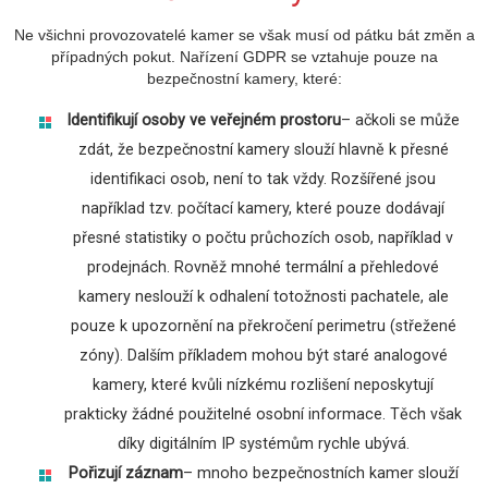
Ne všichni provozovatelé kamer se však musí od pátku bát změn a
případných pokut. Nařízení GDPR se vztahuje pouze na
bezpečnostní kamery, které:
Identifikují osoby ve veřejném prostoru
– ačkoli se může
zdát, že bezpečnostní kamery slouží hlavně k přesné
identifikaci osob, není to tak vždy. Rozšířené jsou
například tzv. počítací kamery, které pouze dodávají
přesné statistiky o počtu průchozích osob, například v
prodejnách. Rovněž mnohé termální a přehledové
kamery neslouží k odhalení totožnosti pachatele, ale
pouze k upozornění na překročení perimetru (střežené
zóny). Dalším příkladem mohou být staré analogové
kamery, které kvůli nízkému rozlišení neposkytují
prakticky žádné použitelné osobní informace. Těch však
díky digitálním IP systémům rychle ubývá.
Pořizují záznam
– mnoho bezpečnostních kamer slouží