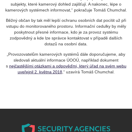
subjekty, které kamerový dohled zajišťují. A nakonec, lépe o
kamerových systémech informovat,“ pokračuje Tomáš Chumchal.
Běžný občan by tak měl lepší ochranu osobních dat pocítit už při
vstupu do monitorovaného prostoru. Informační cedulky by měly
poskytnout přesné informace, kdo je za provoz systému
zodpovědný a kde lze správce kontaktovat v případě dalších
dotazů na osobní data.
„Provozovatelům kamerových systémů dále doporučujeme, aby
sledovali aktuální informace ÚOOÚ, například dokument
s
nejčastějšími otázkami a odpověďmi, který úřad na svém webu
uveřejnil 2. května 2018
,“ uzavírá Tomáš Chumchal.